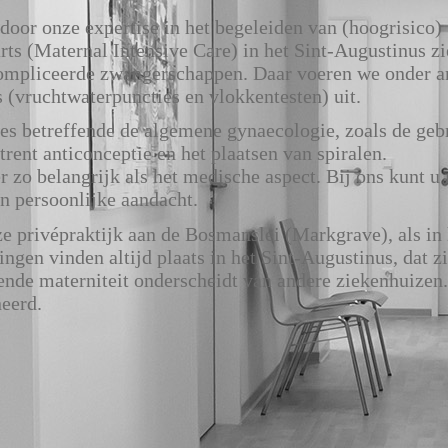
oor onze expertise in het begeleiden van (hoogrisico)
ts (Maternal Intensive Care) in het Sint-Augustinus zi
ompliceerde zwangerschappen. Daar voeren we onder a
s (vruchtwaterpuncties en vlokkentesten) uit.
lles betreffende de algemene gynaecologie, zoals de geb
mtrent anticonceptie en het plaatsen van spiralen.
r zo belangrijk als het medische aspect. Bij ons kunt u
n persoonlijke aandacht.
 privépraktijk aan de Bosmanslei (Markgrave), als in 
ngen vinden altijd plaats in het Sint-Augustinus, dat z
ekende materniteit onderscheidt van andere ziekenhuizen
eerd.