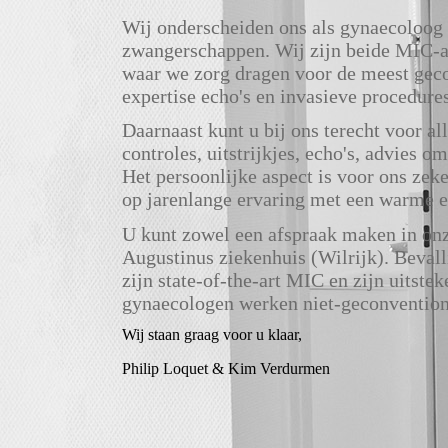
Wij onderscheiden ons als gynaecoloog d
zwangerschappen. Wij zijn beide MIC-ar
waar we zorg dragen voor de meest gec
expertise echo's en invasieve procedure
Daarnaast kunt u bij ons terecht voor a
controles, uitstrijkjes, echo's, advies o
Het persoonlijke aspect is voor ons zeke
op jarenlange ervaring met een warme e
U kunt zowel een afspraak maken in onze
Augustinus ziekenhuis (Wilrijk). Bevalli
zijn state-of-the-art MIC en zijn uitst
gynaecologen werken niet-geconvention
Wij staan graag voor u klaar,
Philip Loquet & Kim Verdurmen