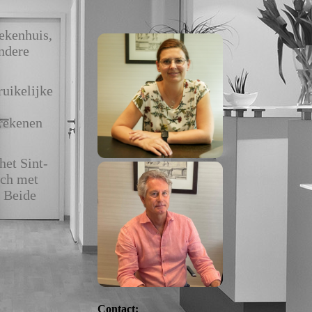
ekenhuis,
ndere
ruikelijke
 rekenen
het Sint-
ich met
. Beide
Contact: