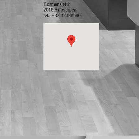
Bosmanslei 21
2018 Antwerpen
tel.: +32 32388580